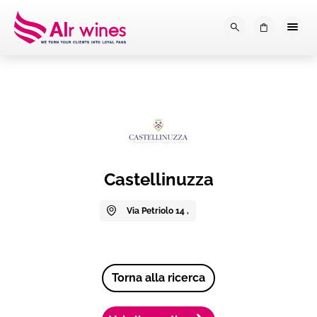
Dalla loro vendemmia, alla tu
0
Castellinuzza
Via Petriolo 14 ,
Torna alla ricerca