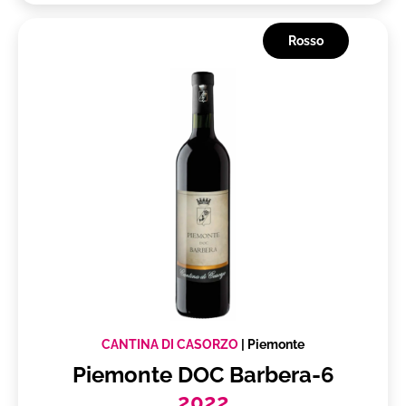
Fritture
Game
Rosso
Piatti a base di pesce
With cantucci biscuits
Carne brasata
Galletto alla brace
Primi Piatti d'impatto
brasato con polenta
Formaggi media stagionatura
Legumi
Mixology
Secondi piatti leggeri
tagliata
CANTINA DI CASORZO
|
Piemonte
Antipasti, crostacei, salumi
Piemonte DOC Barbera-6
Fired Fish
2022