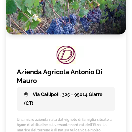
Azienda Agricola Antonio Di
Mauro
Via Callipoli, 325 - 95014 Giarre
(CT)
Una micro azienda nata dal vigneto di famiglia situato a
850m di altitudine sul versante nord est dell'Etna. La
matrice del terreno è di natura vulcanica e molto