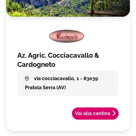
Az. Agric. Cocciacavallo &
Cardogneto
via cocciacavallo, 1 - 83039
Pratola Serra (AV)
Vai alla cantina