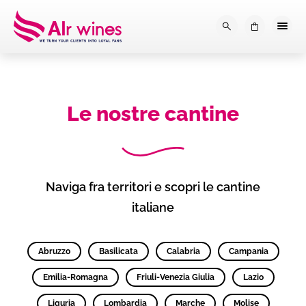
Dalla loro vendemmia, alla tu
0
Le nostre cantine
Naviga fra territori e scopri le cantine
italiane
Abruzzo
Basilicata
Calabria
Campania
Emilia-Romagna
Friuli-Venezia Giulia
Lazio
Liguria
Lombardia
Marche
Molise