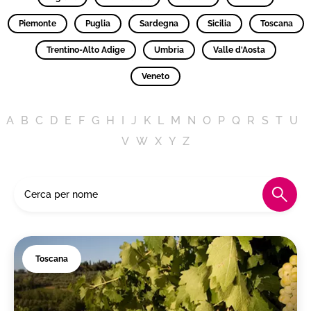
Piemonte
Puglia
Sardegna
Sicilia
Toscana
Trentino-Alto Adige
Umbria
Valle d'Aosta
Veneto
A
B
C
D
E
F
G
H
I
J
K
L
M
N
O
P
Q
R
S
T
U
V
W
X
Y
Z
Toscana