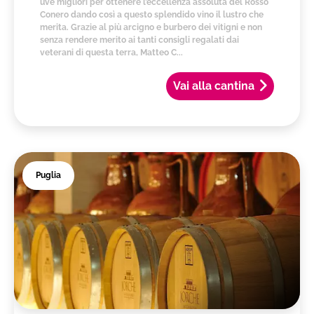
uve migliori per ottenere l’eccellenza assoluta del Rosso
Conero dando così a questo splendido vino il lustro che
merita. Grazie al più arcigno e burbero dei vitigni e non
senza rendere merito ai tanti consigli regalati dai
veterani di questa terra, Matteo C...
Vai alla cantina
Puglia