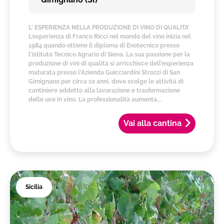
L' ESPERIENZA NELLA PRODUZIONE DI VINO DI QUALITA'
L'esperienza di Franco Ricci nel mondo del vino inizia nel
1984 quando ottiene il diploma di Enotecnico presso
l'Istituto Tecnico Agrario di Siena. La sua passione per la
produzione di vini di qualità si arricchisce dell'esperienza
maturata presso l'Azienda Guicciardini Strozzi di San
Gimignano per circa 10 anni, dove svolge le attività di
cantiniere addetto alla lavorazione e trasformazione
delle uve in vino. La professionalità aumenta...
Vai alla cantina
Sicilia