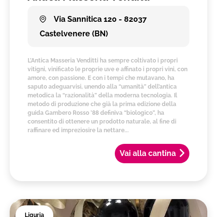
Via Sannitica 120 - 82037
Castelvenere (BN)
L’Antica Masseria Venditti ha sempre coltivato i propri
vitigni, vinificato le proprie uve e affinato i propri vini, con
amore, con passione. E con i tempi che mutavano, ha
saputo adeguarvisi, unendo alla “umanità” dell’antica
metodica la “razionalità” della moderna tecnologia. Il
metodo di produzione che già la prima edizione della
guida Gambero Rosso ’88 definiva “biologico”, ha
consentito di ottenere un prodotto naturale, al fine di
raffinare ed impreziosire la nettare...
Vai alla cantina
Liguria