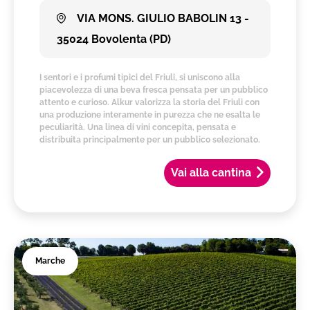
VIA MONS. GIULIO BABOLIN 13 -
35024 Bovolenta (PD)
I sentori e i profumi tipici del Friuli, si uniscono alla
piacevolezza di una beva fresca pensata per un pubblico
attento e curioso. Alkur valorizza la storia del Friuli con
una produzione interamente in purezza che ne esalta le
peculiarità. Una linea di vini concepita, pensata e
distribuita principalmente per un pubblico selezionato.
Vai alla cantina
Marche