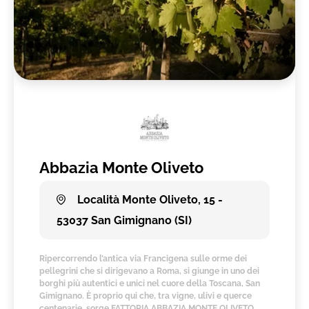
Abbazia Monte Oliveto
Località Monte Oliveto, 15 -
53037 San Gimignano (SI)
Ripercorrendo l’antica via Francigena sulle orme dei
pellegrini che si dirigevano a Roma, si giunge in uno dei
borghi più autentici e unici nel cuore della Toscana, San
Gimignano. È proprio qui che, tra vigne, ulivi e querce
centenarie, sorge FATTORIA ABBAZIA MONTE OLIVETO.