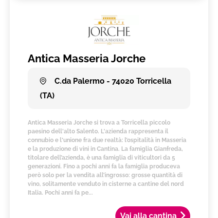
Antica Masseria Jorche
C.da Palermo - 74020 Torricella
(TA)
Antica Masseria Jorche si trova a Torricella piccolo
paesino dell'alto Salento. L'azienda rappresenta il
connubio e l'unione fra due realtà: l’ospitalità in Masseria
e la produzione di vini in Cantina. La famiglia Gianfreda,
titolare dell’azienda, è una famiglia di viticultori da 5
generazioni. Fino a pochi anni fa la famiglia produceva
però solo per la vendita all’ingrosso: grosse quantità di
vino, solitamente venduto in cisterne a cantine del nord
Italia. Pochi anni fa pe...
Vai alla cantina