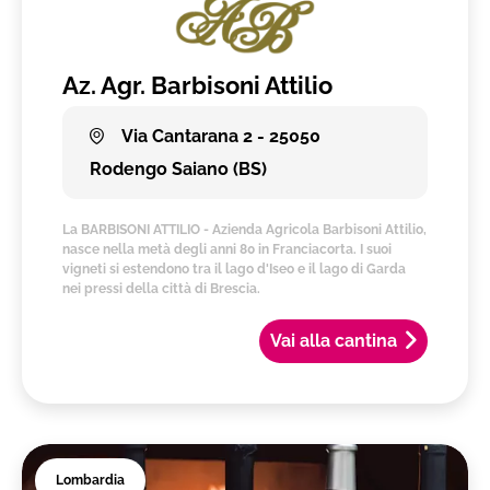
Az. Agr. Barbisoni Attilio
Via Cantarana 2 - 25050
Rodengo Saiano (BS)
La BARBISONI ATTILIO - Azienda Agricola Barbisoni Attilio,
nasce nella metà degli anni 80 in Franciacorta. I suoi
vigneti si estendono tra il lago d'Iseo e il lago di Garda
nei pressi della città di Brescia.
Vai alla cantina
Lombardia