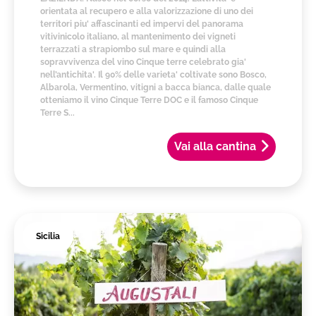
orientata al recupero e alla valorizzazione di uno dei
territori piu' affascinanti ed impervi del panorama
vitivinicolo italiano, al mantenimento dei vigneti
terrazzati a strapiombo sul mare e quindi alla
sopravvivenza del vino Cinque terre celebrato gia'
nell’antichita'. Il 90% delle varieta' coltivate sono Bosco,
Albarola, Vermentino, vitigni a bacca bianca, dalle quale
otteniamo il vino Cinque Terre DOC e il famoso Cinque
Terre S...
Vai alla cantina
Sicilia