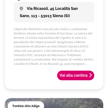
Via Ricasoli, 45 Località San
Sano, 113 - 53013 Siena (SI)
L'Agricola Matteoli è una piccola realtà a conduzione
familiare situata nella frazione di San Sano. La natura del
terreno, la totale esposizione del vigneto al sole e la
peculiarità dei vitigni presenti, Sangiovese e Merlot,
consentono di ottenere un vino Chianti Classico DOCG
unico nel suo genere. L'olio extravergine di oliva e il
Vinsanto DOC, ottenuto da Malvasia e Trebbiano,
completano la produzione. Nel negozio di vendita diretta
a Gaiole in Chianti, in via Ricasoli 45, puoi mangiare...
Vai alla cantina
Trentino-Alto Adige