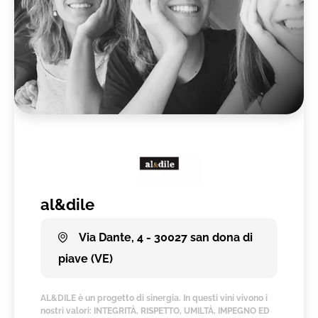
al&dile
Via Dante, 4 - 30027 san dona di
piave (VE)
AL&DILE è un progetto di sinergia. In questi vini vivono i
nostri valori: INTEGRITÀ, RISPETTO, UMILTÀ, IMPEGNO ED