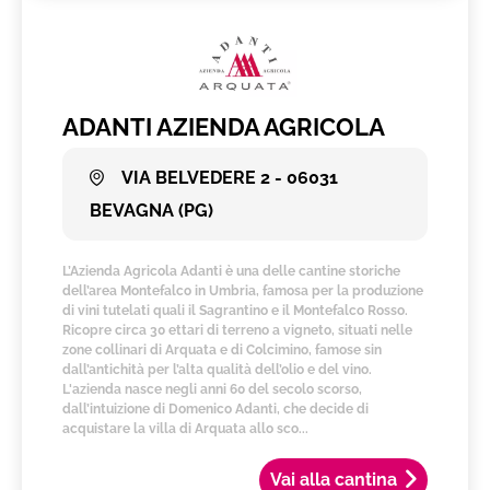
ADANTI AZIENDA AGRICOLA
VIA BELVEDERE 2 - 06031
BEVAGNA (PG)
L’Azienda Agricola Adanti è una delle cantine storiche
dell’area Montefalco in Umbria, famosa per la produzione
di vini tutelati quali il Sagrantino e il Montefalco Rosso.
Ricopre circa 30 ettari di terreno a vigneto, situati nelle
zone collinari di Arquata e di Colcimino, famose sin
dall’antichità per l’alta qualità dell’olio e del vino.
L'azienda nasce negli anni 60 del secolo scorso,
dall’intuizione di Domenico Adanti, che decide di
acquistare la villa di Arquata allo sco...
Vai alla cantina