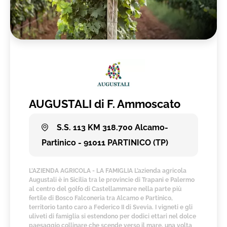
AUGUSTALI di F. Ammoscato
S.S. 113 KM 318.700 Alcamo-
Partinico - 91011 PARTINICO (TP)
L’AZIENDA AGRICOLA - LA FAMIGLIA L’azienda agricola
Augustali è in Sicilia tra le provincie di Trapani e Palermo
al centro del golfo di Castellammare nella parte più
fertile di Bosco Falconeria tra Alcamo e Partinico,
territorio tanto caro a Federico II di Svevia. I vigneti e gli
uliveti di famiglia si estendono per dodici ettari nel dolce
paesaggio collinare che scende verso il mare, una volta