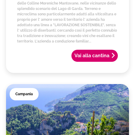
delle Colline Moreniche Mantovane, nelle vicinanze dello
splendido scenario del Lago di Garda. Terreno e
microclima sono particolarmente adatti alla viticoltura e
proprio per l' amore verso il territorio l' azienda ha
adottato una linea a "LAVORAZIONE SOSTENIBILE", senza
l' utilizzo di diserbanti; cercando così il perfetto connubio
tra tradizione e innovazione; creando vini che esaltano il
territorio. L'azienda a conduzione familiar...
Vai alla cantina
Campania