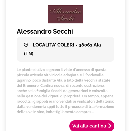
Alessandro Secchi
LOCALITA' COLERI - 38061 Ala
(TN)
Le piante d'ulivo segnano il viale d'accesso di questa
piccola azienda vitivinicola adagiata sul fondovalle
lagarino, poco distante Ala, a lato della vecchia statale
del Brennero. Cantina nuova, di recente costruzione,
anche se la famiglia Secchi da generazioni è coinvolta
nella gestione dei vigneti di proprietà. Un tempo, appena
raccolti, i grappoli erano venduti ai vinificatori della zona;
dalla vendemmia 1996 tutto il processo di trasformazione
delle uve in vino, imbottigliamento compres...
Vai alla cantina