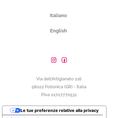
Vuoi ricevere i tuoi prodotti in
Italiano
Italia
English
Subtotale
0,00 €
Totale
0.00€
Via dell’Artigianato 216
58022 Follonica (GR) - Italia
P.Iva 01707770531
Le tue preferenze relative alla privacy