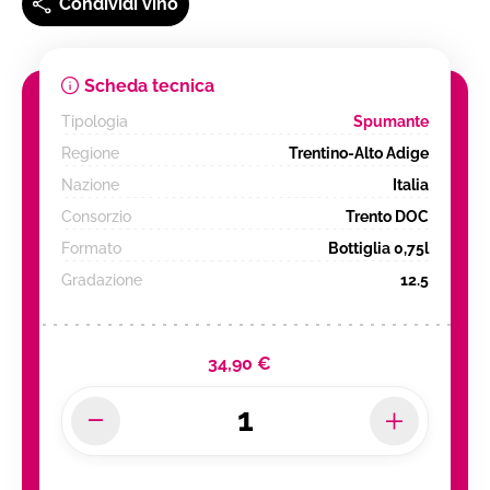
Condividi vino
Scheda tecnica
Tipologia
Spumante
Regione
Trentino-Alto Adige
Nazione
Italia
Consorzio
Trento DOC
Formato
Bottiglia 0,75l
Gradazione
12.5
34,90 €