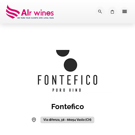
Dalla loro vendemmia, alla tu
0
Fontefico
Via difenza, 38 - 66054 Vasto (CH)