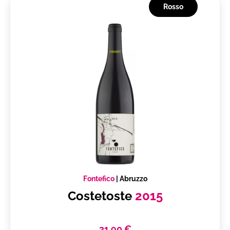
Rosso
Fontefico
|
Abruzzo
Costetoste
2015
31,90 €