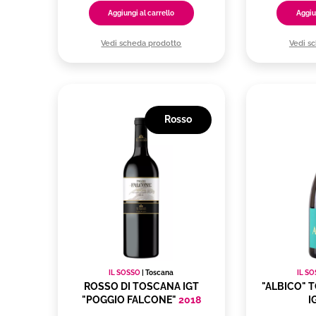
Aggiungi al carrello
Aggiu
Vedi scheda prodotto
Vedi s
Rosso
IL SOSSO
|
Toscana
IL S
ROSSO DI TOSCANA IGT
"ALBICO" 
"POGGIO FALCONE"
2018
I