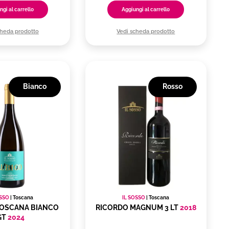
ngi al carrello
Aggiungi al carrello
cheda prodotto
Vedi scheda prodotto
Bianco
Rosso
OSSO
|
Toscana
IL SOSSO
|
Toscana
TOSCANA BIANCO
RICORDO MAGNUM 3 LT
2018
GT
2024