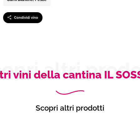
Condividi vino
opri altri prodo
tri vini della cantina IL SO
Scopri altri prodotti