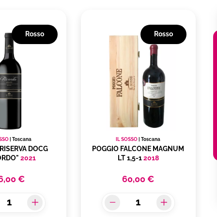
Rosso
Rosso
OSSO
|
Toscana
IL SOSSO
|
Toscana
 RISERVA DOCG
POGGIO FALCONE MAGNUM
ORDO"
2021
LT 1,5-1
2018
6,00 €
60,00 €