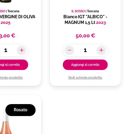
OSSO
|
Toscana
IL SOSSO
|
Toscana
VERGINE DI OLIVA
Bianco IGT "ALBICO" -
2025
MAGNUM 1,5 Lt
2023
3,00 €
50,00 €
ngi al carrello
Aggiungi al carrello
cheda prodotto
Vedi scheda prodotto
Rosato