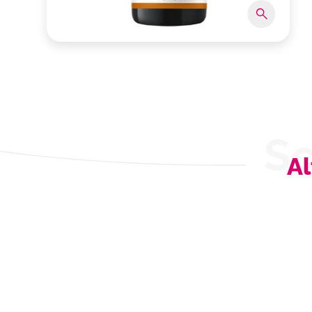
Sc
Al