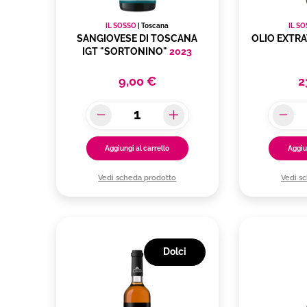
IL SOSSO
|
Toscana
IL S
SANGIOVESE DI TOSCANA
OLIO EXTRA
IGT "SORTONINO"
2023
9,00 €
2
Aggiungi al carrello
Aggiu
Vedi scheda prodotto
Vedi s
Dolci