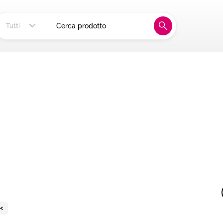
ia, alla tua tavola
Tutti
<