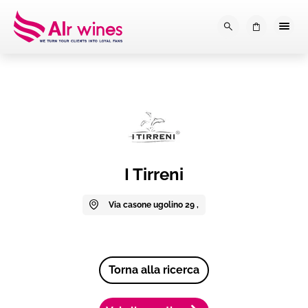
Dalla loro vendemmia, alla tu
0
I Tirreni
Via casone ugolino 29 ,
Torna alla ricerca