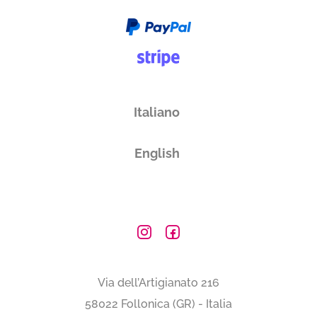
Produttore
Maestà di Santa Luce
Toscana
Italiano
Vuoi ricevere i tuoi prodotti in
English
Italia
Subtotale
0,00 €
Totale
0.00€
Via dell’Artigianato 216
58022 Follonica (GR) - Italia