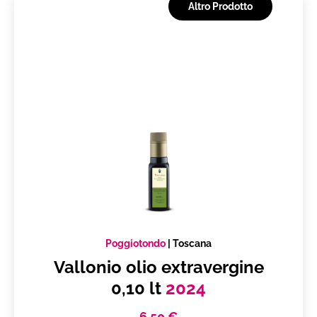
Altro Prodotto
pisarei e fasò
Arrosticini di carne
brasato con polenta
Fritture
Primi piatti di carne
Verdure pastellate
Fired Fish
Mature cheeses
Merende
Crostate
Primi piatti saporiti
Tuscan Salami
Poggiotondo
|
Toscana
Vallonio olio extravergine
Foie-gras
0,10 lt
2024
primi in bianco
tasting
6,50 €