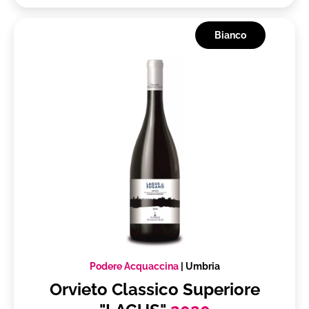
Frutti di Mare crudi
Piatti a base di pesce
Bianco
primi in bianco
Fired Fish
Fish
fragole
Dolci
formaggi-stragionati
Piatti speziati
1
Bolliti
Primi e secondi piatti
salami
Podere Acquaccina
|
Umbria
Fine Pasto
Orvieto Classico Superiore
Frutti di mare