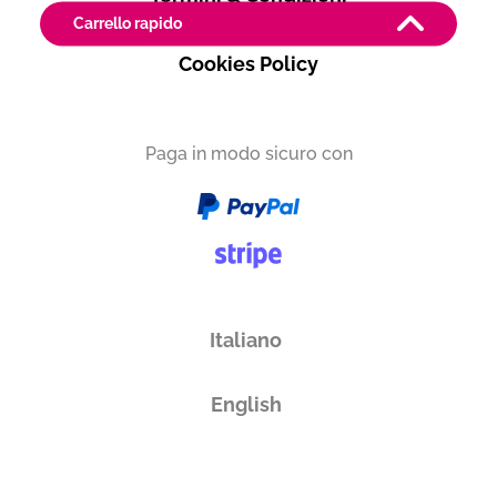
Carrello rapido
Privacy Policy
Cookies Policy
Produttore
PAGANI DE MARCHI
Toscana
Paga in modo sicuro con
Vuoi ricevere i tuoi prodotti in
Italia
Italiano
Subtotale
0,00 €
English
Totale
0.00€