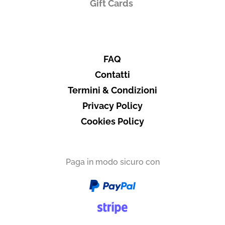
Gift Cards
Produttore
Podere Marella
Umbria
La cantina richiede un ordine minimo di 6 bottiglie
FAQ
Contatti
Termini & Condizioni
Privacy Policy
Vuoi ricevere i tuoi prodotti in
Cookies Policy
Italia
Paga in modo sicuro con
Subtotale
0,00 €
Totale
0.00€