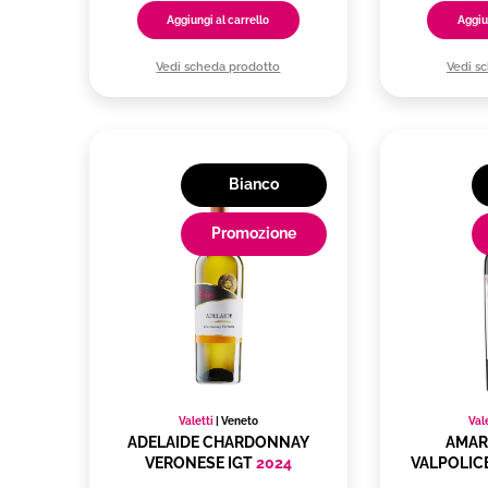
Aggiungi al carrello
Aggiu
Vedi scheda prodotto
Vedi s
Bianco
Promozione
Valetti
|
Veneto
Val
ADELAIDE CHARDONNAY
AMAR
VERONESE IGT
2024
VALPOLIC