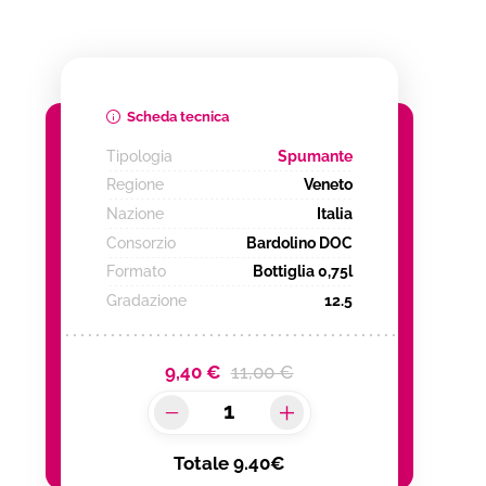
Scheda tecnica
Tipologia
Spumante
Regione
Veneto
Nazione
Italia
Consorzio
Bardolino DOC
Formato
Bottiglia 0,75l
Gradazione
12.5
9,40 €
11,00 €
Totale
9.40€