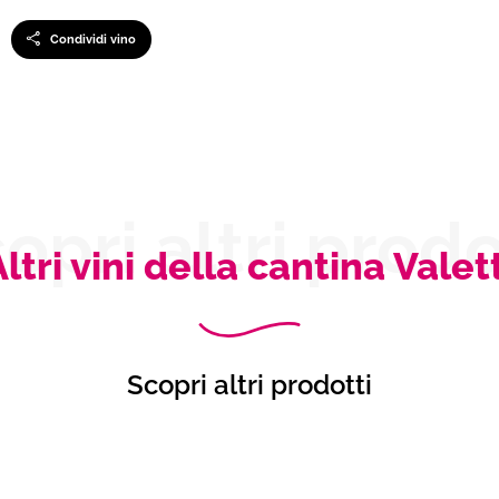
Condividi vino
opri altri prodo
ltri vini della cantina Valet
Scopri altri prodotti