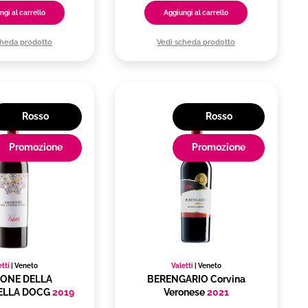
ngi al carrello
Aggiungi al carrello
cheda prodotto
Vedi scheda prodotto
Rosso
Rosso
Promozione
Promozione
etti
|
Veneto
Valetti
|
Veneto
ONE DELLA
BERENGARIO Corvina
ELLA DOCG
2019
Veronese
2021