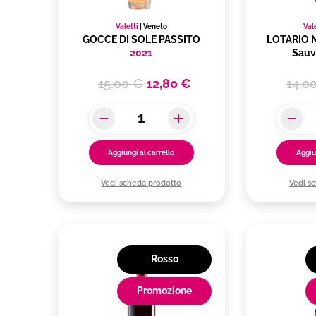
Valetti
|
Veneto
Val
GOCCE DI SOLE PASSITO
LOTARIO M
2021
Sauv
15,00 €
12,80 €
14,0
Aggiungi al carrello
Aggiu
Vedi scheda prodotto
Vedi s
Rosso
Promozione