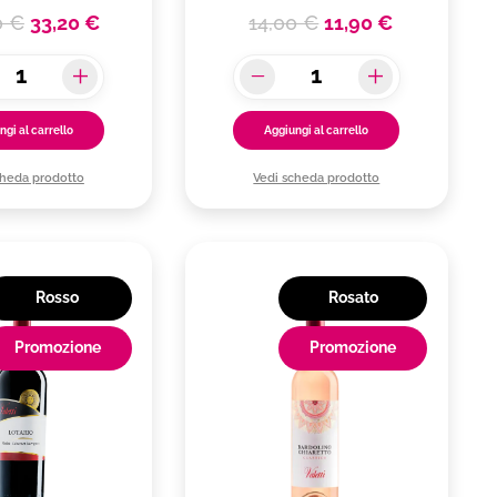
0 €
33,20 €
14,00 €
11,90 €
ngi al carrello
Aggiungi al carrello
cheda prodotto
Vedi scheda prodotto
Rosso
Rosato
Promozione
Promozione