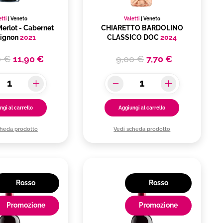
etti
|
Veneto
Valetti
|
Veneto
erlot - Cabernet
CHIARETTO BARDOLINO
ignon
2021
CLASSICO DOC
2024
0 €
11,90 €
9,00 €
7,70 €
ngi al carrello
Aggiungi al carrello
cheda prodotto
Vedi scheda prodotto
Rosso
Rosso
Promozione
Promozione