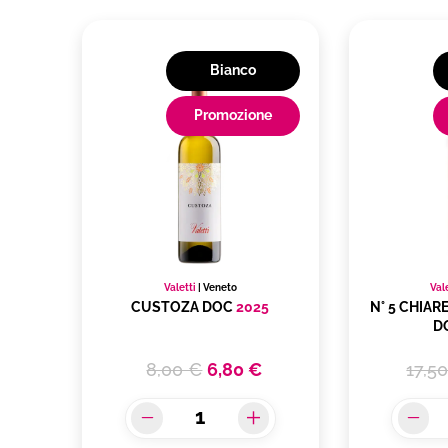
Bianco
Promozione
Valetti
|
Veneto
Val
CUSTOZA DOC
2025
N° 5 CHIA
D
8,00 €
6,80 €
17,5