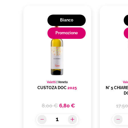
Bianco
Promozione
Valetti
|
Veneto
Val
CUSTOZA DOC
2025
N° 5 CHIA
D
8,00 €
6,80 €
17,5