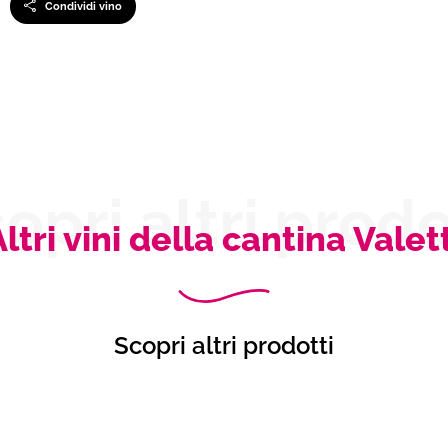
Condividi vino
opri altri prodo
ltri vini della cantina Valet
Scopri altri prodotti