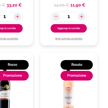
0 €
33,20 €
14,00 €
11,90 €
ngi al carrello
Aggiungi al carrello
cheda prodotto
Vedi scheda prodotto
Rosso
Rosato
Promozione
Promozione