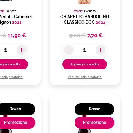
etti
|
Veneto
Valetti
|
Veneto
erlot - Cabernet
CHIARETTO BARDOLINO
ignon
2021
CLASSICO DOC
2024
0 €
11,90 €
9,00 €
7,70 €
ngi al carrello
Aggiungi al carrello
cheda prodotto
Vedi scheda prodotto
Rosso
Rosso
Promozione
Promozione