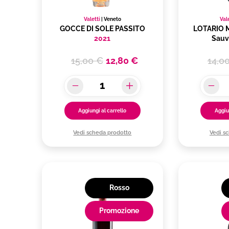
Valetti
|
Veneto
Val
GOCCE DI SOLE PASSITO
LOTARIO M
2021
Sauv
15,00 €
12,80 €
14,0
Aggiungi al carrello
Aggiu
Vedi scheda prodotto
Vedi s
Rosso
Promozione