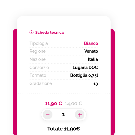
Scheda tecnica
Tipologia
Bianco
Regione
Veneto
Nazione
Italia
Consorzio
Lugana DOC
Formato
Bottiglia 0,75l
Gradazione
13
11,90 €
14,00 €
Totale
11.90€