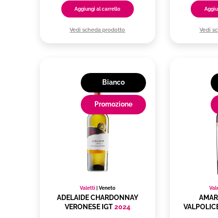
Aggiungi al carrello
Aggiu
Vedi scheda prodotto
Vedi s
Bianco
Promozione
Valetti
|
Veneto
Val
ADELAIDE CHARDONNAY
AMAR
VERONESE IGT
2024
VALPOLIC