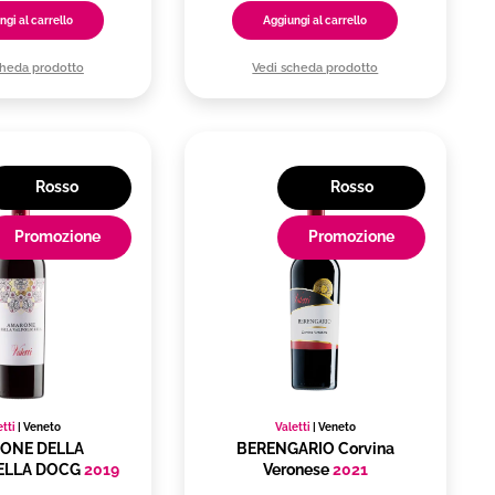
ngi al carrello
Aggiungi al carrello
cheda prodotto
Vedi scheda prodotto
Rosso
Rosso
Promozione
Promozione
etti
|
Veneto
Valetti
|
Veneto
ONE DELLA
BERENGARIO Corvina
ELLA DOCG
2019
Veronese
2021