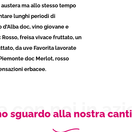
, austera ma allo stesso tempo
ntare lunghi periodi di
 d’Alba doc, vino giovane e
osso, freisa vivace fruttato, un
uttato, da uve Favorita lavorate
Piemonte doc Merlot, rosso
ensazioni erbacee.
a con noi in az
o sguardo alla nostra cant