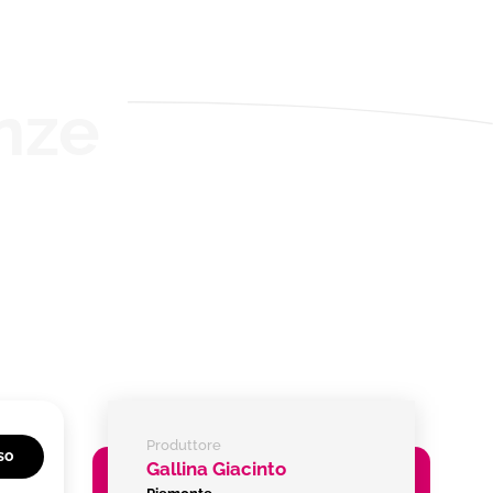
nze
Produttore
so
Gallina Giacinto