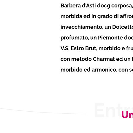
Barbera d’Asti docg corposa
morbida ed in grado di affro
invecchiamento, un Dolcetto
profumato, un Piemonte doc R
V.S. Estro Brut, morbido e fr
con metodo Charmat ed un 
morbido ed armonico, con s
Entr
Un