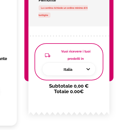
Piemonte
La cantina richiede un ordine minimo di 6
bottiglie
Vuoi ricevere i tuoi
ante
prodotti in
Italia
Subtotale
0,00 €
Totale
0.00€