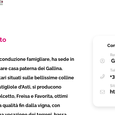
nto
Con
Re
a conduzione famigliare, ha sede in
Gi
lare casa paterna dei Gallina.
Te
+
tari situati sulle bellissime colline
Si
tigliole d’Asti, si producono
ht
cetto, Freisa e Favorita, ottimi
a qualità fin dalla vigna, con
ma vocazione dei terreni, bassa