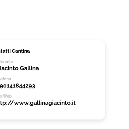
tatti Cantina
ferente
acinto Gallina
lefono
390141844293
to Web
tp://www.gallinagiacinto.it