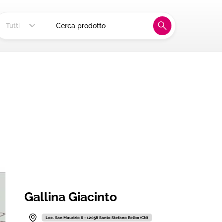
ia, alla tua tavola
Tutti
Gallina Giacinto
Loc. San Maurizio 6 - 12058 Santo Stefano Belbo (CN)