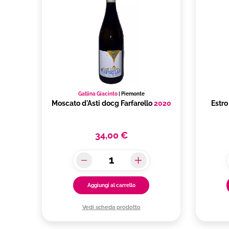
Gallina Giacinto
|
Piemonte
Moscato d'Asti docg Farfarello
2020
Estro
34,00 €
Aggiungi al carrello
Vedi scheda prodotto