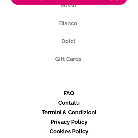
Rosso
Produttore
Gallina Giacinto
Bianco
Piemonte
Dolci
La cantina richiede un ordine minimo di 6 bottiglie
Gift Cards
Vuoi ricevere i tuoi prodotti in
Italia
FAQ
Contatti
Subtotale
0,00 €
Termini & Condizioni
Totale
0.00€
Privacy Policy
Cookies Policy