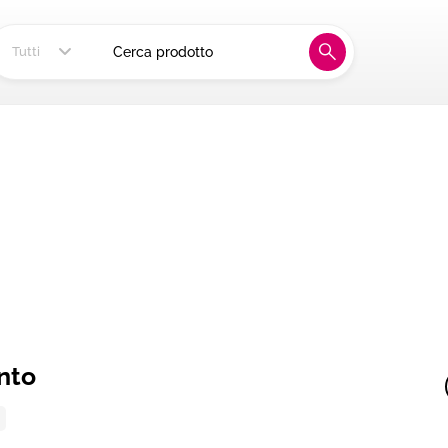
ia, alla tua tavola
Tutti
into