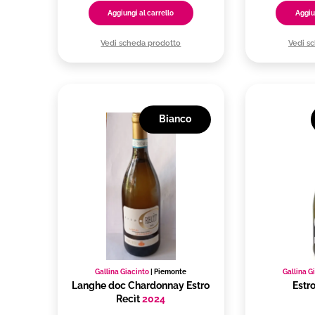
Aggiungi al carrello
Aggiu
Vedi scheda prodotto
Vedi s
Bianco
Gallina Giacinto
|
Piemonte
Gallina G
Langhe doc Chardonnay Estro
Estr
Recìt
2024