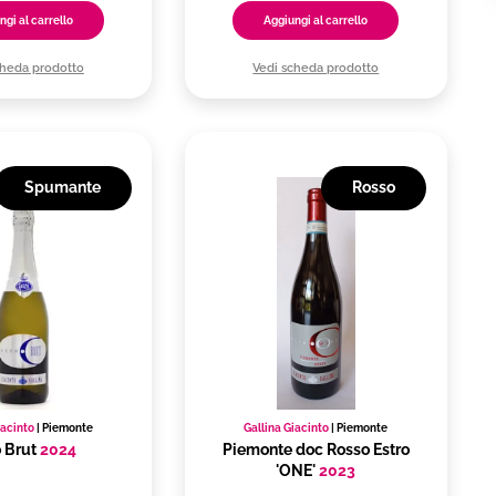
ngi al carrello
Aggiungi al carrello
cheda prodotto
Vedi scheda prodotto
Spumante
Rosso
iacinto
|
Piemonte
Gallina Giacinto
|
Piemonte
o Brut
2024
Piemonte doc Rosso Estro
'ONE'
2023