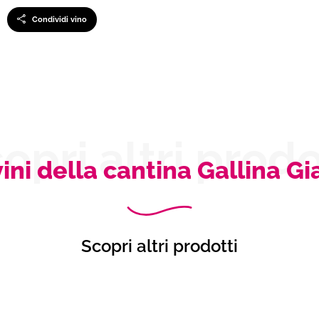
Condividi vino
opri altri prodo
 vini della cantina Gallina Gi
Scopri altri prodotti