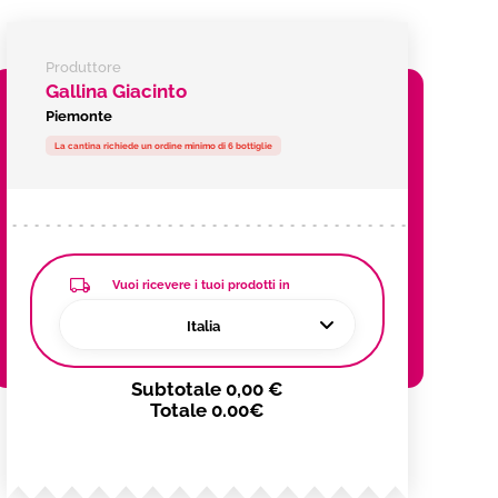
Produttore
Gallina Giacinto
Piemonte
La cantina richiede un ordine minimo di 6 bottiglie
Vuoi ricevere i tuoi prodotti in
Italia
Subtotale
0,00 €
Totale
0.00€