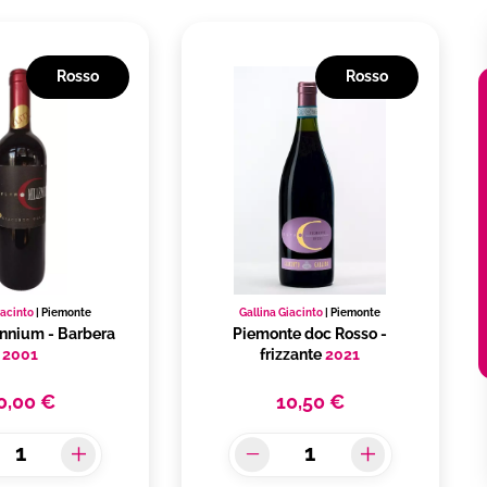
Rosso
Rosso
iacinto
|
Piemonte
Gallina Giacinto
|
Piemonte
ennium - Barbera
Piemonte doc Rosso -
2001
frizzante
2021
0,00 €
10,50 €