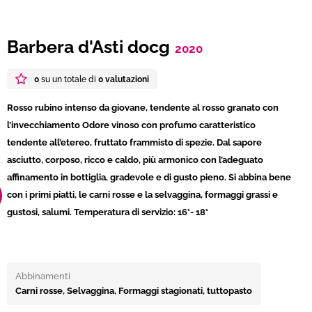
Barbera d'Asti docg
2020
0
su un totale di
0 valutazioni
Rosso rubino intenso da giovane, tendente al rosso granato con
l’invecchiamento Odore vinoso con profumo caratteristico
tendente all’etereo, fruttato frammisto di spezie. Dal sapore
asciutto, corposo, ricco e caldo, più armonico con l’adeguato
affinamento in bottiglia, gradevole e di gusto pieno. Si abbina bene
con i primi piatti, le carni rosse e la selvaggina, formaggi grassi e
gustosi, salumi. Temperatura di servizio: 16°- 18°
Abbinamenti
Carni rosse, Selvaggina, Formaggi stagionati, tuttopasto