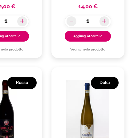
2,00 €
14,00 €
ngi al carrello
Aggiungi al carrello
cheda prodotto
Vedi scheda prodotto
Rosso
Dolci