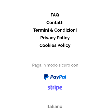
Vuoi ricevere i tuoi prodotti in
FAQ
Contatti
Italia
Termini & Condizioni
Privacy Policy
Subtotale
0,00 €
Totale
0.00€
Cookies Policy
Paga in modo sicuro con
Italiano