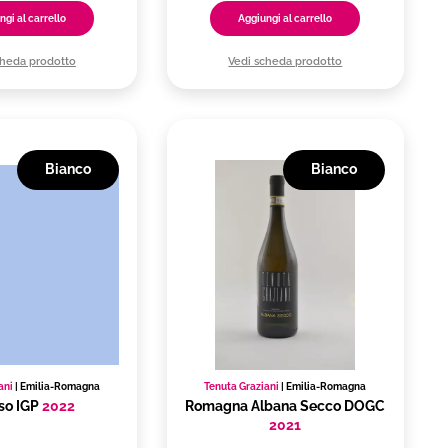
ngi al carrello
Aggiungi al carrello
cheda prodotto
Vedi scheda prodotto
Bianco
Bianco
ani
|
Emilia-Romagna
Tenuta Graziani
|
Emilia-Romagna
so IGP
2022
Romagna Albana Secco DOGC
2021