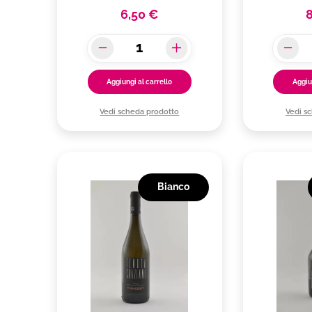
6,50 €
Aggiungi al carrello
Aggiu
Vedi scheda prodotto
Vedi s
Bianco