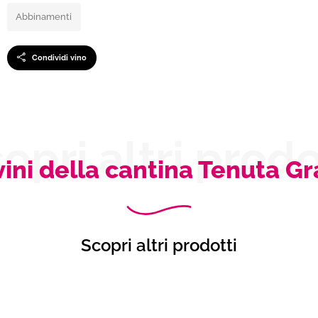
Abbinamenti
Condividi vino
opri altri prodo
 vini della cantina Tenuta Gr
Scopri altri prodotti