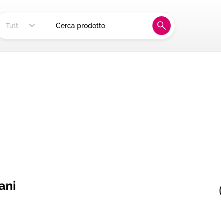
ia, alla tua tavola
Tutti
ani