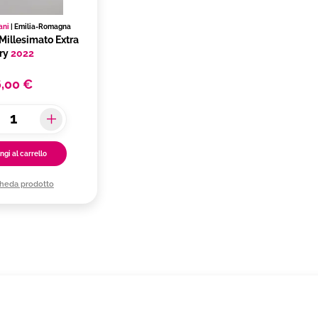
ani
|
Emilia-Romagna
illesimato Extra
ry
2022
6,00 €
ngi al carrello
cheda prodotto