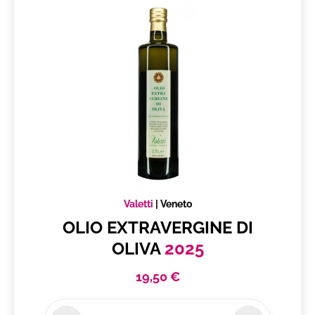
Produttore
Valetti
Veneto
Vuoi ricevere i tuoi prodotti in
Italia
Subtotale
0,00 €
Valetti
|
Veneto
Totale
0.00€
OLIO EXTRAVERGINE DI
OLIVA
2025
19,50 €