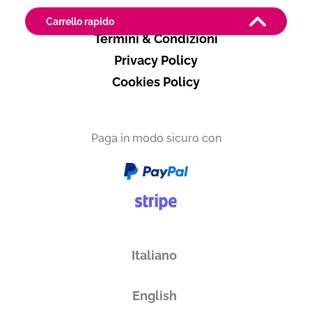
Contatti
Carrello rapido
Termini & Condizioni
Produttore
Privacy Policy
Masseria Barone Melodia
Cookies Policy
Puglia
Paga in modo sicuro con
Vuoi ricevere i tuoi prodotti in
Italia
Subtotale
0,00 €
Italiano
Totale
0.00€
English