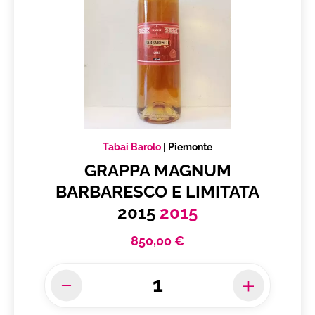
Produttore
Tabai Barolo
Piemonte
Vuoi ricevere i tuoi prodotti in
Tabai Barolo
|
Piemonte
Italia
GRAPPA MAGNUM
BARBARESCO E LIMITATA
Subtotale
0,00 €
2015
2015
Totale
0.00€
850,00 €