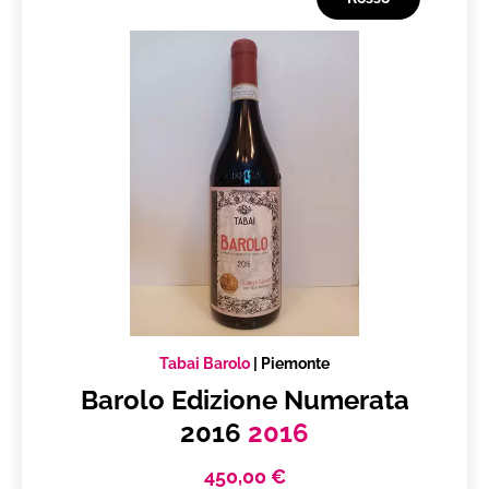
Produttore
Tabai Barolo
Piemonte
Vuoi ricevere i tuoi prodotti in
Italia
Subtotale
0,00 €
Totale
0.00€
Tabai Barolo
|
Piemonte
Barolo Edizione Numerata
2016
2016
450,00 €