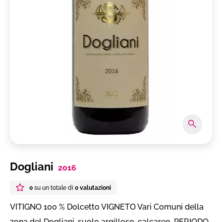
Dogliani
2016
0
su un totale di
0 valutazioni
VITIGNO 100 % Dolcetto VIGNETO Vari Comuni della
zona del Dogliani, suolo argilloso-calcareo. PERIODO