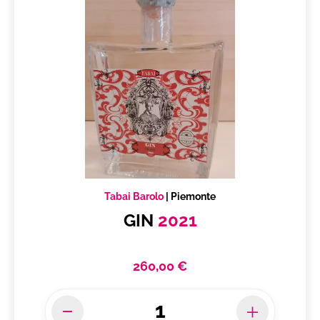
Tabai Barolo
|
Piemonte
GIN
2021
260,00 €