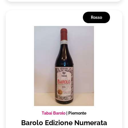
Produttore
Tabai Barolo
Piemonte
Rosso
Vuoi ricevere i tuoi prodotti in
Italia
Subtotale
0,00 €
Totale
0.00€
Tabai Barolo
|
Piemonte
Barolo Edizione Numerata