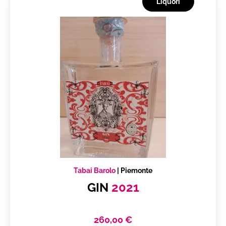
Liquori
Tabai Barolo
|
Piemonte
GIN
2021
260,00 €