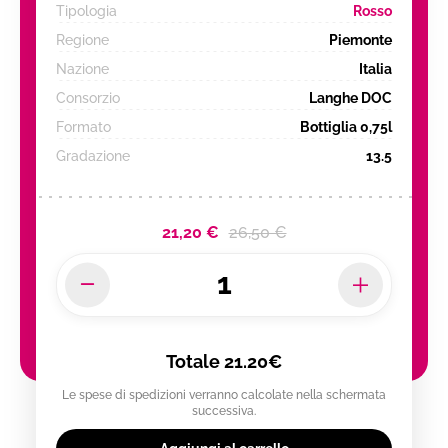
Tipologia
Rosso
Regione
Piemonte
Nazione
Italia
Consorzio
Langhe DOC
Formato
Bottiglia 0,75l
Gradazione
13.5
21,20 €
26,50 €
Totale
21.20€
Le spese di spedizioni verranno calcolate nella schermata
successiva.