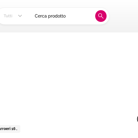
ia, alla tua tavola
Tutti
roeri 16 ,