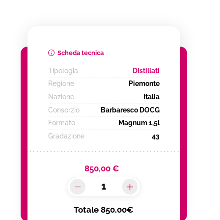
Scheda tecnica
Tipologia
Distillati
Regione
Piemonte
Nazione
Italia
Consorzio
Barbaresco DOCG
Formato
Magnum 1,5l
Gradazione
43
850,00 €
Totale
850.00€