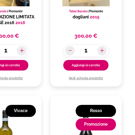
arolo
|
Piemonte
Tabai Barolo
|
Piemonte
IZIONE LIMITATA
dogliani
2015
GE 2016
2016
200,00 €
300,00 €
ngi al carrello
Aggiungi al carrello
cheda prodotto
Vedi scheda prodotto
Vivace
Rosso
Promozione