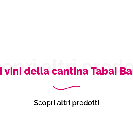
opri altri prodo
i vini della cantina Tabai B
Scopri altri prodotti