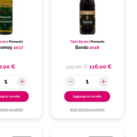
arolo
|
Piemonte
Tabai Barolo
|
Piemonte
donnay
2017
Barolo
2018
7,00 €
145,00 €
116,00 €
ngi al carrello
Aggiungi al carrello
cheda prodotto
Vedi scheda prodotto