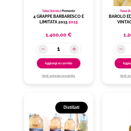
Tabai Barolo
|
Piemonte
Tabai B
4 GRAPPE BARBARESCO E
BAROLO ED
LIMITATA 2015
2015
VINTA
1.400,00 €
1.
Aggiungi al carrello
Aggiu
Vedi scheda prodotto
Vedi s
Distillati