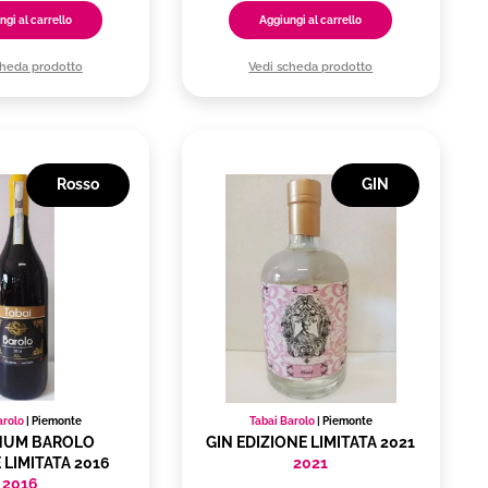
ngi al carrello
Aggiungi al carrello
cheda prodotto
Vedi scheda prodotto
Rosso
GIN
arolo
|
Piemonte
Tabai Barolo
|
Piemonte
NUM BAROLO
GIN EDIZIONE LIMITATA 2021
 LIMITATA 2016
2021
2016