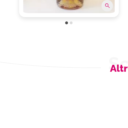
Sc
Altr