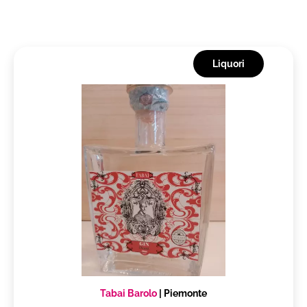
Liquori
Tabai Barolo
|
Piemonte