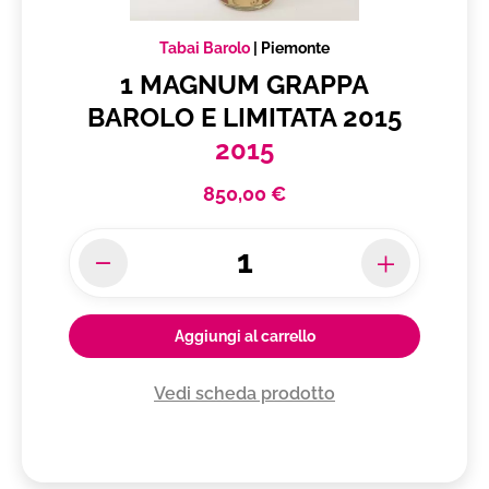
Produttore
Tabai Barolo
Tabai Barolo
|
Piemonte
Piemonte
1 MAGNUM GRAPPA
BAROLO E LIMITATA 2015
2015
850,00 €
Vuoi ricevere i tuoi prodotti in
Italia
Subtotale
0,00 €
Totale
0.00€
Aggiungi al carrello
Vedi scheda prodotto